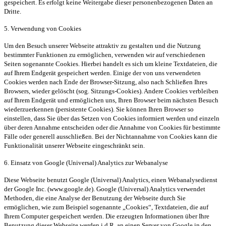
gespeichert. Es erfolgt keine Weitergabe dieser personenbezogenen Daten an
Dritte.
5. Verwendung von Cookies
Um den Besuch unserer Webseite attraktiv zu gestalten und die Nutzung
bestimmter Funktionen zu ermöglichen, verwenden wir auf verschiedenen
Seiten sogenannte Cookies. Hierbei handelt es sich um kleine Textdateien, die
auf Ihrem Endgerät gespeichert werden. Einige der von uns verwendeten
Cookies werden nach Ende der Browser-Sitzung, also nach Schließen Ihres
Browsers, wieder gelöscht (sog. Sitzungs-Cookies). Andere Cookies verbleiben
auf Ihrem Endgerät und ermöglichen uns, Ihren Browser beim nächsten Besuch
wiederzuerkennen (persistente Cookies). Sie können Ihren Browser so
einstellen, dass Sie über das Setzen von Cookies informiert werden und einzeln
über deren Annahme entscheiden oder die Annahme von Cookies für bestimmte
Fälle oder generell ausschließen. Bei der Nichtannahme von Cookies kann die
Funktionalität unserer Webseite eingeschränkt sein.
6. Einsatz von Google (Universal) Analytics zur Webanalyse
Diese Webseite benutzt Google (Universal) Analytics, einen Webanalysedienst
der Google Inc. (www.google.de). Google (Universal) Analytics verwendet
Methoden, die eine Analyse der Benutzung der Webseite durch Sie
ermöglichen, wie zum Beispiel sogenannte „Cookies“, Textdateien, die auf
Ihrem Computer gespeichert werden. Die erzeugten Informationen über Ihre
Benutzung dieser Webseite werden i.d.R. an einen Server von Google in den