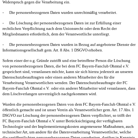
Widerspruch gegen die Verarbeitung ein.
-
Die personenbezogenen Daten wurden unrechtmäßig verarbeitet.
-
Die Löschung der personenbezogenen Daten ist zur Erfüllung einer
rechtlichen Verpflichtung nach dem Unionsrecht oder dem Recht der
Mitgliedstaaten erforderlich, dem der Verantwortliche unterliegt.
-
Die personenbezogenen Daten wurden in Bezug auf angebotene Dienste der
Informationsgesellschaft gem. Art. 8 Abs. 1 DSGVO erhoben.
Sofern einer der o.g. Gründe zutrifft und eine betroffene Person die Löschung
von personenbezogenen Daten, die bei dem FC Bayern-Fanclub Ohmtal e.V.
gespeichert sind, veranlassen möchte, kann sie sich hierzu jederzeit an unseren
Datenschutzbeauftragten oder einen anderen Mitarbeiter des für die
Verarbeitung Verantwortlichen wenden. Der Datenschutzbeauftragte der FC
Bayern-Fanclub Ohmtal e.V.
oder ein anderer Mitarbeiter wird veranlassen, dass
dem Löschverlangen unverzüglich nachgekommen wird.
Wurden die personenbezogenen Daten von dem FC Bayern-Fanclub Ohmtal e.V.
öffentlich gemacht und ist unser Verein als Verantwortlicher gem. Art. 17 Abs. 1
DSGVO zur Löschung der personenbezogenen Daten verpflichtet, so trifft der
FC Bayern-Fanclub Ohmtal e.V. unter Berücksichtigung der verfügbaren
Technologie und der Implementierungskosten angemessene Maßnahmen, auch
technischer Art, um andere für die Datenverarbeitung Verantwortliche, welche
die veröffentlichten personenbezogenen Daten verarbeiten, darüber in Kenntnis