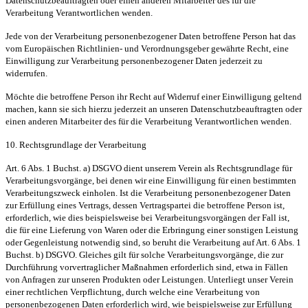
Datenschutzbeauftragten oder einen anderen Mitarbeiter des für die
Verarbeitung Verantwortlichen wenden.
Jede von der Verarbeitung personenbezogener Daten betroffene Person hat das
vom Europäischen Richtlinien- und Verordnungsgeber gewährte Recht, eine
Einwilligung zur Verarbeitung personenbezogener Daten jederzeit zu
widerrufen.
Möchte die betroffene Person ihr Recht auf Widerruf einer Einwilligung geltend
machen, kann sie sich hierzu jederzeit an unseren Datenschutzbeauftragten oder
einen anderen Mitarbeiter des für die Verarbeitung Verantwortlichen wenden.
10. Rechtsgrundlage der Verarbeitung
Art. 6 Abs. 1 Buchst. a) DSGVO dient unserem Verein als Rechtsgrundlage für
Verarbeitungsvorgänge, bei denen wir eine Einwilligung für einen bestimmten
Verarbeitungszweck einholen. Ist die Verarbeitung personenbezogener Daten
zur Erfüllung eines Vertrags, dessen Vertragspartei die betroffene Person ist,
erforderlich, wie dies beispielsweise bei Verarbeitungsvorgängen der Fall ist,
die für eine Lieferung von Waren oder die Erbringung einer sonstigen Leistung
oder Gegenleistung notwendig sind, so beruht die Verarbeitung auf Art. 6 Abs. 1
Buchst. b) DSGVO. Gleiches gilt für solche Verarbeitungsvorgänge, die zur
Durchführung vorvertraglicher Maßnahmen erforderlich sind, etwa in Fällen
von Anfragen zur unseren Produkten oder Leistungen. Unterliegt unser Verein
einer rechtlichen Verpflichtung, durch welche eine Verarbeitung von
personenbezogenen Daten erforderlich wird, wie beispielsweise zur Erfüllung