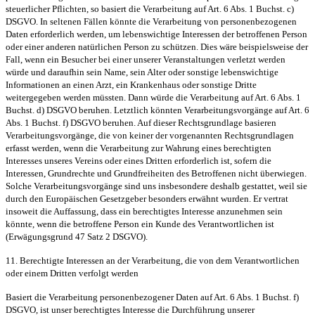
steuerlicher Pflichten, so basiert die Verarbeitung auf Art. 6 Abs. 1 Buchst. c)
DSGVO. In seltenen Fällen könnte die Verarbeitung von personenbezogenen
Daten erforderlich werden, um lebenswichtige Interessen der betroffenen Person
oder einer anderen natürlichen Person zu schützen. Dies wäre beispielsweise der
Fall, wenn ein Besucher bei einer unserer Veranstaltungen verletzt werden
würde und daraufhin sein Name, sein Alter oder sonstige lebenswichtige
Informationen an einen Arzt, ein Krankenhaus oder sonstige Dritte
weitergegeben werden müssten. Dann würde die Verarbeitung auf Art. 6 Abs. 1
Buchst. d) DSGVO beruhen. Letztlich könnten Verarbeitungsvorgänge auf Art. 6
Abs. 1 Buchst. f) DSGVO beruhen. Auf dieser Rechtsgrundlage basieren
Verarbeitungsvorgänge, die von keiner der vorgenannten Rechtsgrundlagen
erfasst werden, wenn die Verarbeitung zur Wahrung eines berechtigten
Interesses unseres Vereins oder eines Dritten erforderlich ist, sofern die
Interessen, Grundrechte und Grundfreiheiten des Betroffenen nicht überwiegen.
Solche Verarbeitungsvorgänge sind uns insbesondere deshalb gestattet, weil sie
durch den Europäischen Gesetzgeber besonders erwähnt wurden. Er vertrat
insoweit die Auffassung, dass ein berechtigtes Interesse anzunehmen sein
könnte, wenn die betroffene Person ein Kunde des Verantwortlichen ist
(Erwägungsgrund 47 Satz 2 DSGVO).
11. Berechtigte Interessen an der Verarbeitung, die von dem Verantwortlichen
oder einem Dritten verfolgt werden
Basiert die Verarbeitung personenbezogener Daten auf Art. 6 Abs. 1 Buchst. f)
DSGVO, ist unser berechtigtes Interesse die Durchführung unserer