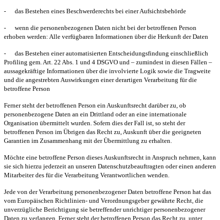
-
das Bestehen eines Beschwerderechts bei einer Aufsichtsbehörde
-
wenn die personenbezogenen Daten nicht bei der betroffenen Person
erhoben werden: Alle verfügbaren Informationen über die Herkunft der Daten
-
das Bestehen einer automatisierten Entscheidungsfindung einschließlich
Profiling gem. Art. 22 Abs. 1 und 4 DSGVO und – zumindest in diesen Fällen –
aussagekräftige Informationen über die involvierte Logik sowie die Tragweite
und die angestrebten Auswirkungen einer derartigen Verarbeitung für die
betroffene Person
Ferner steht der betroffenen Person ein Auskunftsrecht darüber zu, ob
personenbezogene Daten an ein Drittland oder an eine internationale
Organisation übermittelt wurden. Sofern dies der Fall ist, so steht der
betroffenen Person im Übrigen das Recht zu, Auskunft über die geeigneten
Garantien im Zusammenhang mit der Übermittlung zu erhalten.
Möchte eine betroffene Person dieses Auskunftsrecht in Anspruch nehmen, kann
sie sich hierzu jederzeit an unseren Datenschutzbeauftragten oder einen anderen
Mitarbeiter des für die Verarbeitung Verantwortlichen wenden.
Jede von der Verarbeitung personenbezogener Daten betroffene Person hat das
vom Europäischen Richtlinien- und Verordnungsgeber gewährte Recht, die
unverzügliche Berichtigung sie betreffender unrichtiger personenbezogener
Daten zu verlangen. Ferner steht der betroffenen Person das Recht zu, unter